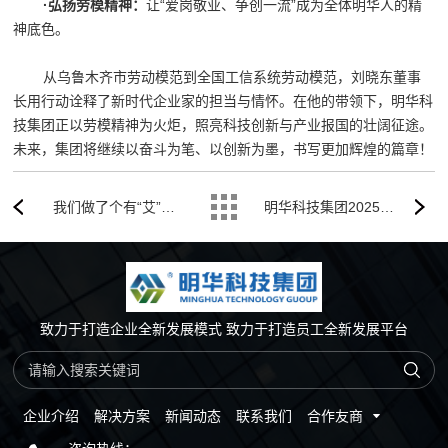
·弘扬劳模精神：
让“爱岗敬业、争创一流”成为全体明华人的精
神底色。
从乌鲁木齐市劳动模范到全国工信系统劳动模范，刘晓东董事
长用行动诠释了新时代企业家的担当与情怀。在他的带领下，明华科
技集团正以劳模精神为火炬，照亮科技创新与产业报国的壮阔征途。
未来，集团将继续以奋斗为笔、以创新为墨，书写更加辉煌的篇章！
我们做了个有“艾”的锤子 ——明华科技集团端午奇妙手作之旅
明华科技集团2025年度健康福利计划全面升级 助力员工健康生活
致力于打造企业全新发展模式 致力于打造员工全新发展平台
企业介绍
解决方案
新闻动态
联系我们
合作友商