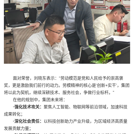
面对荣誉，刘晓东表示：“劳动模范是党和人民给予的崇高褒
奖，更是激励我们前行的动力。劳模精神的核心是‘创新+实干’，集团
将以此为契机，继续深耕技术、服务社会，争做行业标杆。”
在他的规划中，集团未来将：
·强化技术攻关：
聚焦人工智能、物联网等前沿领域，加速科技
成果转化；
·深化社会责任：
以科技创新助力产业升级，为区域经济高质量
发展贡献力量；